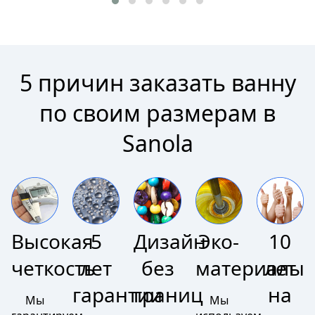
5 причин заказать ванну
по своим размерам в
Sanola
Высокая
5
Дизайн
Эко-
10
четкость
лет
без
материалы
лет
гарантии
границ
на
Мы
Мы