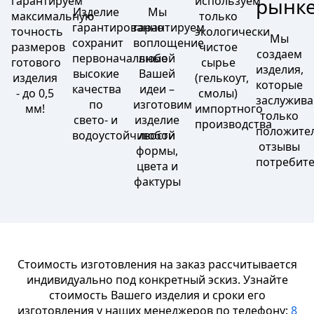
гарантируем
используем
рынк
Изделие
Мы
максимальную
только
гарантированно
гарантируем
точность
экологически
Мы
сохранит
воплощение
размеров
чистое
создаем
первоначальные
любой
готового
сырье
изделия,
высокие
Вашей
изделия
(гелькоут,
которые
качества
идеи –
- до 0,5
смолы)
заслужив
по
изготовим
мм!
импортного
только
свето- и
изделие
производства
положите
водоустойчивости
любой
отзывы
формы,
потребит
цвета и
фактуры
Стоимость изготовления на заказ рассчитывается
индивидуально под конкретный эскиз. Узнайте
стоимость Вашего изделия и сроки его
изготовления у наших менеджеров по телефону:
8