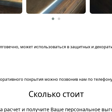
лговечно, может использоваться в защитных и декорати
оративного покрытия можно позвонив нам по телефону 8
Сколько стоит
теклопластика и жидкого ка
на расчет и получите Ваше персональное вы