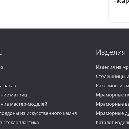
Часы р
с
Изделия
ио
Изделия из м
Столешницы и
а заказ
Раковины из 
ение матриц
Мраморные п
ение мастер-моделей
Мраморные в
оддоны из искусственного камня
Мраморные д
з стеклопластика
Каталог издел