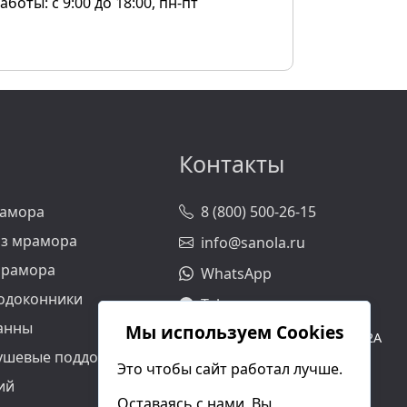
аботы: с 9:00 до 18:00, пн-пт
Контакты
рамора
8 (800) 500-26-15
з мрамора
info@sanola.ru
мрамора
WhatsApp
одоконники
Telegram
анны
Мы используем Cookies
Москва, ул. Ивана Сусанина, 2А
ушевые поддоны
бизнес центр Сорокин
Это чтобы сайт работал лучше.
2-й этаж, офис 22
ий
схема проезда
Оставаясь с нами, Вы